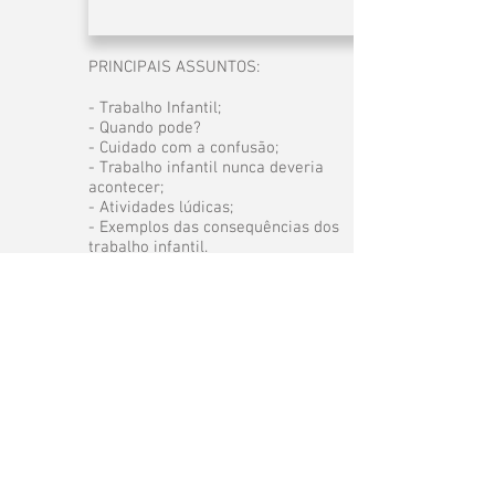
PRINCIPAIS ASSUNTOS:
- Trabalho Infantil;
- Quando pode?
- Cuidado com a confusão;
- Trabalho infantil nunca deveria
acontecer;
- Atividades lúdicas;
- Exemplos das consequências dos
trabalho infantil.
Especificações Técnicas
ISBN:
978-65-86438-29-1
Páginas: Páginas: 5 pág. coloridas e com
poster para colorir
Tamanho: (15cm x 20cm) fechado
Rua Goiás, 765 - Centro
Marechal Cândido Rondon, PR
85.960-152