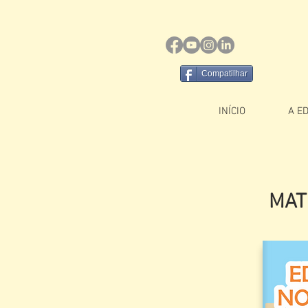
Compatilhar
INÍCIO
A E
MAT